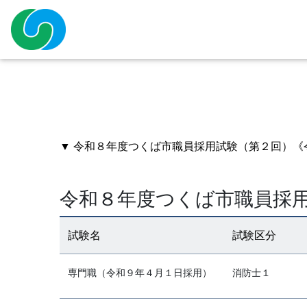
▼ 令和８年度つくば市職員採用試験（第２回）《
令和８年度つくば市職員採
試験名
試験区分
専門職（令和９年４月１日採用）
消防士１